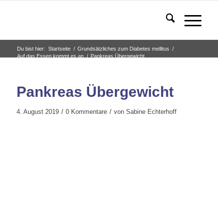
Du bist hier:
Startseite
/
Grundsätzliches zum Diabetes mellitus
/
Auf das Essen kommt es an
/
Pankreas Übergewicht
Pankreas Übergewicht
/
/
4. August 2019
0 Kommentare
von
Sabine Echterhoff